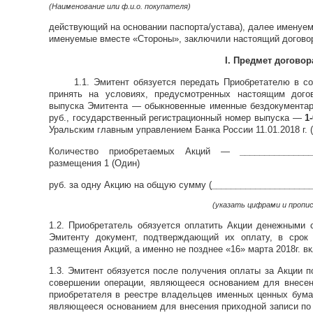
(Наименование или ф.и.о. покупателя)
действующий на основании паспорта/устава), далее именуем
именуемые вместе «Стороны», заключили настоящий догово
I. Предмет договор
1.1. Эмитент обязуется передать Приобретателю в собс
принять на условиях, предусмотренных настоящим дого
выпуска Эмитента — обыкновенные именные бездокументар
руб., государственный регистрационный номер выпуска —
1
Уральским главным управлением Банка России 11.01.2018 г. (
Количество приобретаемых Акций —
______________
размещения 1 (Один)
руб. за одну Акцию на общую сумму (
____________________
(указать цифрами и пропи
1.2. Приобретатель обязуется оплатить Акции денежными 
Эмитенту документ, подтверждающий их оплату, в срок
размещения Акций, а именно не позднее
«16» марта 2018г. в
1.3. Эмитент обязуется после получения оплаты за Акции 
совершении операции
, являющееся основанием для внесен
приобретателя в реестре владельцев именных ценных бума
являющееся основанием для внесения приходной записи по 