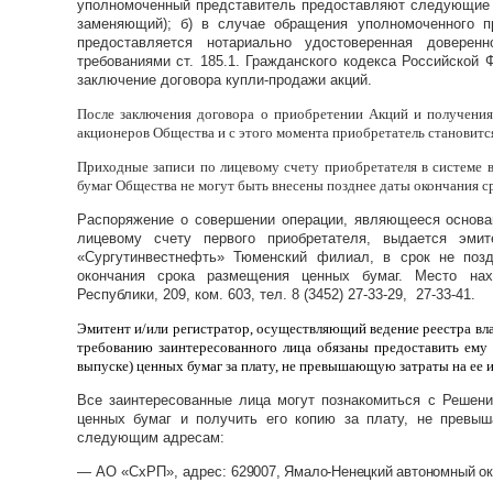
уполномоченный представитель предоставляют следующие д
заменяющий); б) в случае обращения уполномоченного п
предоставляется нотариально удостоверенная доверен
требованиями ст. 185.1. Гражданского кодекса Российской
заключение договора купли-продажи акций.
После заключения договора о приобретении Акций и получения
акционеров Общества и с этого момента приобретатель становитс
Приходные записи по лицевому счету приобретателя в системе 
бумаг Общества не могут быть внесены позднее даты окончания с
Распоряжение о совершении операции, являющееся основа
лицевому счету первого приобретателя, выдается эми
«Сургутинвестнефть» Тюменский филиал, в срок не поз
окончания срока размещения ценных бумаг. Место нахо
Республики, 209, ком. 603, тел. 8 (3452) 27-33-29, 27-33-41.
Эмитент и/или регистратор, осуществляющий ведение реестра вл
требованию заинтересованного лица обязаны предоставить ему
выпуске) ценных бумаг за плату, не превышающую затраты на ее и
Все заинтересованные лица могут познакомиться с Решени
ценных бумаг и получить его копию за плату, не превы
следующим адресам:
— АО «СхРП», адрес:
629007, Ямало-Ненецкий автономный ок