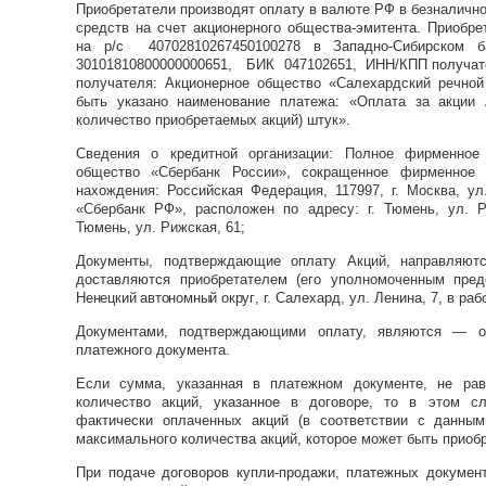
Приобретатели производят оплату в валюте РФ в безналичн
средств на счет акционерного общества-эмитента.
Приобре
на
р/с
40702810267450100278 в Западно-Сибирском 
30101810800000000651, БИК 047102651, ИНН/КПП получате
получателя: Акционерное общество «Салехардский речно
быть указано наименование платежа: «Оплата за акции
количество приобретаемых акций) штук».
Сведения о кредитной организации: Полное фирменное 
общество «Сбербанк России», сокращенное фирменное
нахождения: Российская Федерация, 117997, г. Москва, ул
«Сбербанк РФ», расположен по адресу: г. Тюмень, ул. Ри
Тюмень, ул. Рижская, 61;
Документы, подтверждающие оплату Акций, направляю
доставляются приобретателем (его уполномоченным пре
Ненецкий автономный округ
, г. Салехард, ул. Ленина, 7,
в раб
Документами, подтверждающими оплату, являются — ор
платежного документа.
Если сумма, указанная в платежном документе, не ра
количество акций, указанное в договоре, то в этом с
фактически оплаченных акций (в соответствии с данным
м
аксимального количества акций, которое может быть приоб
При подаче договоров купли-продажи, платежных документ