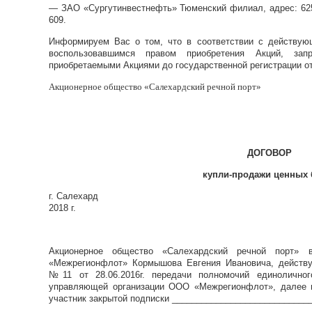
— ЗАО «Сургутинвестнефть» Тюменский филиал, адрес: 62
609.
Информируем Вас о том, что в соответствии с действую
воспользовавшимся правом приобретения Акций, за
приобретаемыми Акциями до государственной регистрации от
Акционерное общество
«Салехардский речной порт»
ДОГОВОР
купли-продажи ценных 
г. Салехард «____» 
2018 г.
Акционерное общество «Салехардский речной порт
«Межрегионфлот» Кормышова Евгения Ивановича, действу
№11 от 28.06.2016г. передачи полномочий единолично
управляющей организации ООО «Межрегионфлот», далее и
участник закрытой подписки ____________________________