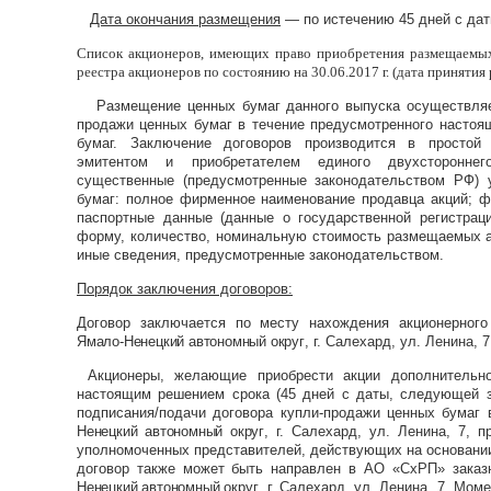
Дата окончания размещения
— по истечению 45 дней с да
Список акционеров, имеющих право приобретения размещаемых
реестра акционеров по состоянию на 30.06.2017 г. (дата приняти
Размещение ценных бумаг данного выпуска осуществляет
продажи ценных бумаг в течение предусмотренного насто
бумаг. Заключение договоров производится в простой
эмитентом и приобретателем единого двухстороннег
существенные (предусмотренные законодательством РФ)
бумаг: полное фирменное наименование продавца акций; ф
паспортные данные (данные о государственной регистрации
форму, количество, номинальную стоимость размещаемых а
иные сведения, предусмотренные законодательством.
Порядок заключения договоров:
Договор заключается по месту нахождения акционерног
Ямало-Ненецкий автономный округ
, г. Салехард, ул. Ленина,
Акционеры, желающие приобрести акции дополнительног
настоящим решением срока (45 дней с даты, следующей 
подписания/подачи договора купли-продажи ценных бумаг
Ненецкий автономный округ
, г. Салехард, ул. Ленина, 7, 
уполномоченных представителей, действующих на основани
договор также может быть направлен в АО «СхРП» зака
Ненецкий автономный округ
, г. Салехард, ул. Ленина, 7. Мо