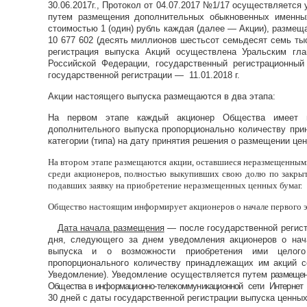
30.06.2017г.
,
Протокол от 04.07.2017 №1/17 осуществляется 
путем размещения дополнительных обыкновенных именны
стоимостью 1 (один) рубль каждая (далее — Акции), размещ
10 677 602 (десять миллионов шестьсот семьдесят семь ты
регистрация выпуска Акций осуществлена Уральским гл
Российской Федерации, государственный регистрационный 
государственной регистрации — 11.01.2018 г.
Акции настоящего выпуска размещаются в два этапа:
На первом этапе каждый акционер Общества имеет п
дополнительного выпуска пропорционально количеству пр
категории (типа) на дату принятия решения о размещении цен
На втором этапе размещаются акции, оставшиеся неразмещенными
среди акционеров, полностью выкупивших свою долю по закрыт
подавших заявку на приобретение неразмещенных ценных бумаг.
Общество настоящим информирует акционеров о начале первого 
Дата начала размещения
—
после государственной регис
дня, следующего за днем уведомления акционеров о нач
выпуска и о возможности приобретения ими целог
пропорционального количеству принадлежащих им акций со
Уведомление). Уведомление осуществляется путем
размещен
Общества в информационно-телекоммуникационной сети Интернет
30 дней с даты государственной регистрации выпуска ценных