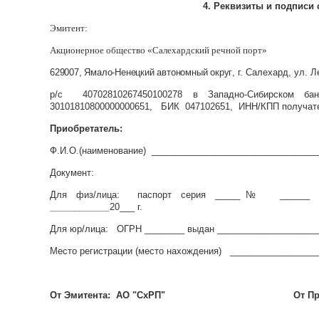
4. Реквизиты и подписи 
Эмитент:
Акционерное общество «Салехардский речной порт»
629007, Ямало-Ненецкий автономный округ
, г. Салехард, ул. Л
р/с
40702810267450100278 в Западно-Сибирском б
30101810800000000651, БИК 047102651, ИНН/КПП получате
Приобретатель:
Ф.И.О.(наименование) _________________________________
Документ:
Для физ/лица: паспорт серия _____№ _____
____________
20___ г.
Для юр/лица: ОГРН ________ выдан ____________________
Место регистрации (место нахождения) _________________
От Эмитента:
АО "СхРП" От Прибретателя