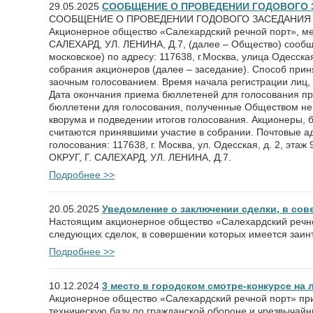
29.05.2025
СООБЩЕНИЕ О ПРОВЕДЕНИИ ГОДОВОГО 
СООБЩЕНИЕ О ПРОВЕДЕНИИ ГОДОВОГО ЗАСЕДАНИЯ О
Акционерное общество «Салехардский речной порт»,
САЛЕХАРД, УЛ. ЛЕНИНА, Д.7, (далее – Общество) сообщае
московское) по адресу: 117638, г.Москва, улица Одесска
собрания акционеров (далее – заседание). Способ прин
заочным голосованием. Время начала регистрации лиц, 
Дата окончания приема бюллетеней для голосования пр
бюллетени для голосования, полученные Обществом не 
кворума и подведении итогов голосования. Акционеры, 
считаются принявшими участие в собрании. Почтовые а
голосования: 117638, г. Москва, ул. Одесская, д. 2, 
ОКРУГ, Г. САЛЕХАРД, УЛ. ЛЕНИНА, Д.7.
Подробнее >>
20.05.2025
Уведомление о заключении сделки, в со
Настоящим акционерное общество «Салехардский речно
следующих сделок, в совершении которых имеется заин
Подробнее >>
10.12.2024
3 место в городском смотре-конкурсе на
Акционерное общество «Салехардский речной порт» при
техническую базу по гражданской обороне и чрезвычай